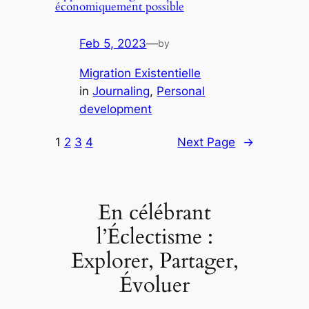
économiquement possible
Feb 5, 2023
—
by
Migration Existentielle
in
Journaling
, 
Personal
development
1
2
3
4
Next Page
→
En célébrant
l’Éclectisme :
Explorer, Partager,
Évoluer